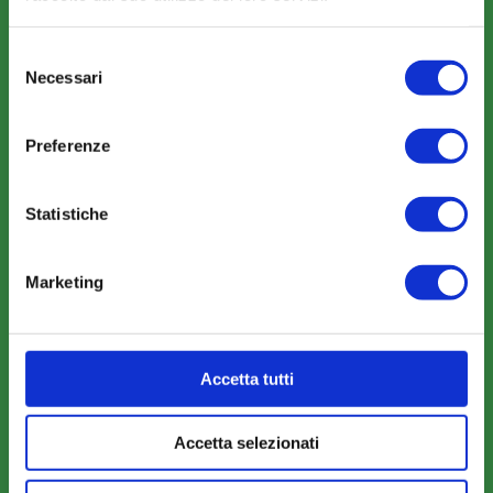
Perché scegliere FonARCom
Selezione
Il Funzionamento
Necessari
del
consenso
Preferenze
Amministrazione trasparente
Statistiche
Marketing
COME ADERIRE
Modalità di adesione
Mobilità e Portabilità
Accetta tutti
Strumenti
Accetta selezionati