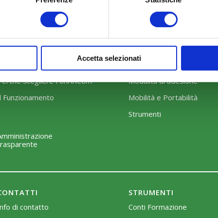
Accetta selezionati
COSA FACCIAMO
COME ADERIRE
Perché scegliere FonARCom
Modalità di adesione
Il Funzionamento
Mobilità e Portabilità
Strumenti
Amministrazione
trasparente
CONTATTI
STRUMENTI
Info di contatto
Conti Formazione