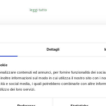
leggi tutto
INC
UMENTO DELLA VALORIZZAZIONE UCS FAD
ASINCRONA
Dettagli
leggi tutto
ookie
nalizzare contenuti ed annunci, per fornire funzionalità dei socia
inoltre informazioni sul modo in cui utilizza il nostro sito con i 
A
icità e social media, i quali potrebbero combinarle con altre inform
PUBBLICATO IL TESTO INTEGRALE
DELL’
lizzo dei loro servizi.
DELL’AVVISO 05/2018 AGG. 2019
leggi tutto
Preferenze
Statistiche