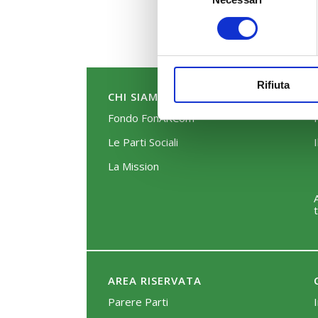
del
consenso
Rifiuta
CHI SIAMO
Fondo FonARCom
Le Parti Sociali
La Mission
AREA RISERVATA
Parere Parti