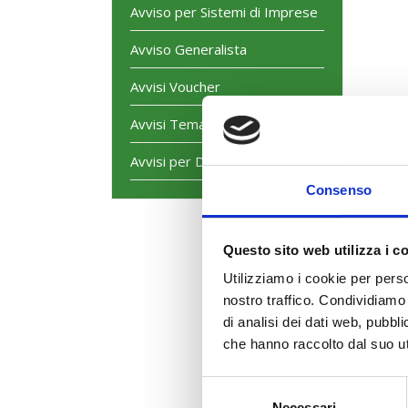
Avviso per Sistemi di Imprese
Avviso Generalista
Avvisi Voucher
Avvisi Tematici
A
Avvisi per Dirigenti
Consenso
Questo sito web utilizza i c
Utilizziamo i cookie per perso
nostro traffico. Condividiamo 
di analisi dei dati web, pubbl
che hanno raccolto dal suo uti
Selezione
Necessari