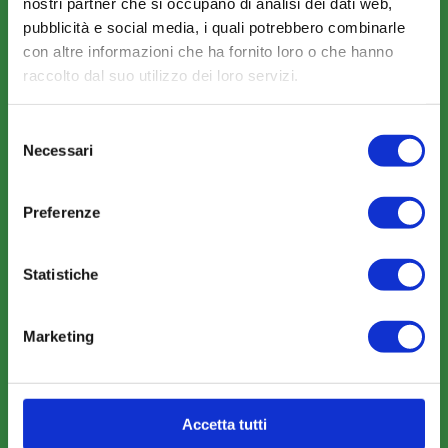
nostri partner che si occupano di analisi dei dati web,
Modalità di adesione
pubblicità e social media, i quali potrebbero combinarle
con altre informazioni che ha fornito loro o che hanno
Mobilità e Portabilità
raccolto dal suo utilizzo dei loro servizi.
Strumenti
Selezione
Necessari
del
consenso
Preferenze
COMUNICAZIONI
News
Statistiche
Eventi
Rassegna Stampa
Marketing
Sfoglia la nostra brochure
Accetta tutti