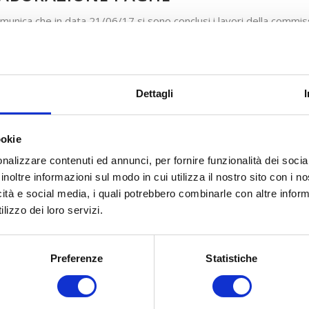
omunica che in data 21/06/17 si sono conclusi i lavori della commis
osto l’aggiudicazione del servizio di elaborazione paghe e contri
re del miglior offerente, che è risultato essere: KPMG Fides Serv
a Vittor Pisani, 27.
Dettagli
DOCUMENTAZIONE
ookie
Avviso proposta di aggiudicazione
nalizzare contenuti ed annunci, per fornire funzionalità dei socia
inoltre informazioni sul modo in cui utilizza il nostro sito con i 
icità e social media, i quali potrebbero combinarle con altre inform
lizzo dei loro servizi.
Preferenze
Statistiche
COSA FACCIAMO
COME ADERIRE