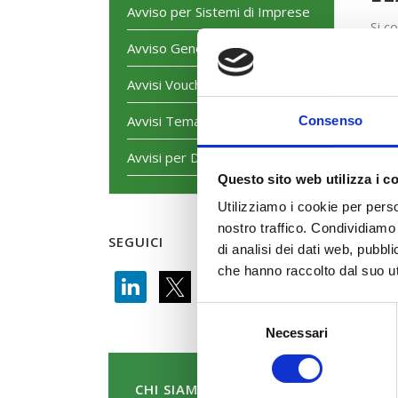
Avviso per Sistemi di Imprese
Si c
prop
Avviso Generalista
favo
Avvisi Voucher
in vi
Avvisi Tematici
Consenso
Avvisi per Dirigenti
Questo sito web utilizza i c
Utilizziamo i cookie per perso
nostro traffico. Condividiamo 
SEGUICI
di analisi dei dati web, pubbl
che hanno raccolto dal suo uti
Selezione
Necessari
del
consenso
CHI SIAMO