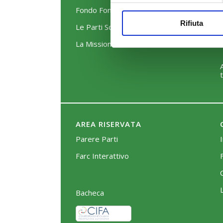
Fondo FonARCom
Rifiuta
Le Parti Sociali
La Mission
AREA RISERVATA
Parere Parti
Farc Interattivo
Bacheca