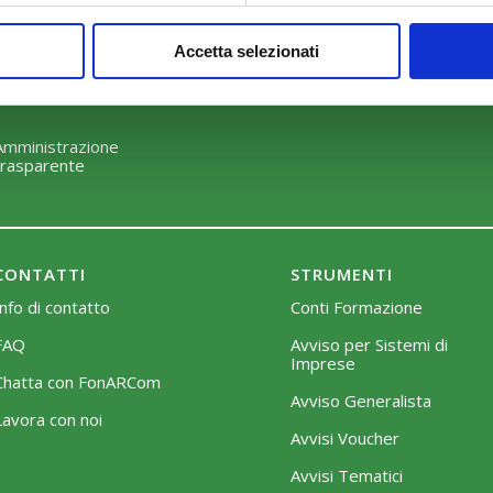
Perché scegliere FonARCom
Modalità di adesione
Accetta selezionati
Il Funzionamento
Mobilità e Portabilità
Strumenti
Amministrazione
trasparente
CONTATTI
STRUMENTI
Info di contatto
Conti Formazione
FAQ
Avviso per Sistemi di
Imprese
Chatta con FonARCom
Avviso Generalista
Lavora con noi
Avvisi Voucher
Avvisi Tematici