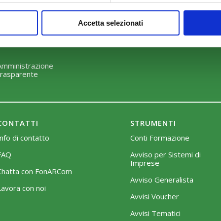
Perché scegliere FonARCom
Modalità di adesione
Accetta selezionati
Il Funzionamento
Mobilità e Portabilità
Strumenti
Amministrazione
trasparente
CONTATTI
STRUMENTI
Info di contatto
Conti Formazione
FAQ
Avviso per Sistemi di
Imprese
Chatta con FonARCom
Avviso Generalista
Lavora con noi
Avvisi Voucher
Avvisi Tematici