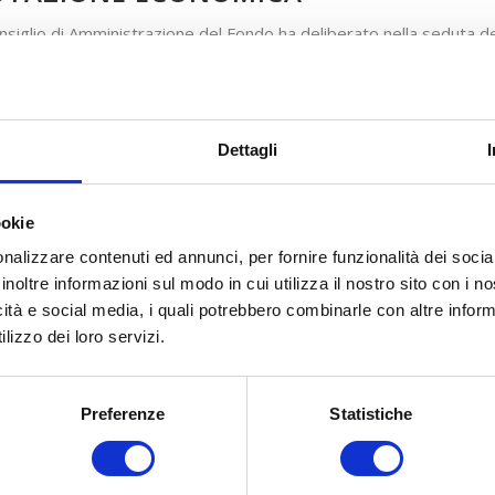
onsiglio di Amministrazione del Fondo ha deliberato nella seduta 
00.00,00 sull’Avviso 05/2024 – SDI QUADRO, portando la dotazio
00.000,00.
Dettagli
ookie
nalizzare contenuti ed annunci, per fornire funzionalità dei socia
inoltre informazioni sul modo in cui utilizza il nostro sito con i 
icità e social media, i quali potrebbero combinarle con altre inform
lizzo dei loro servizi.
Preferenze
Statistiche
COSA FACCIAMO
COME ADERIRE