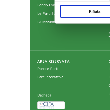
Fondo FonARCom
Rifiuta
Le Parti Sociali
La Mission
AREA RISERVATA
Parere Parti
Farc Interattivo
Bacheca