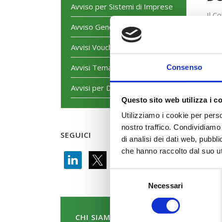
Avviso per Sistemi di Imprese
Il C
10.0
Avviso Generalista
24.0
Avvisi Voucher
Avvisi Tematici
Consenso
Avvisi per Dirigenti
Questo sito web utilizza i c
Utilizziamo i cookie per perso
nostro traffico. Condividiamo 
SEGUICI
di analisi dei dati web, pubbl
che hanno raccolto dal suo uti
Selezione
Necessari
del
consenso
CHI SIAMO