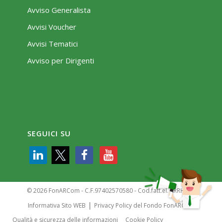
Avviso Generalista
Avvisi Voucher
Avvisi Tematici
Avviso per Dirigenti
SEGUICI SU
© 2026 FonARCom - C.F.97402570580 - Cod.fatt.el. KRRH6B9
|
Informativa Sito WEB
Privacy Policy del Fondo FonARCom
Qualità e sicurezza delle informazioni
Cookie Policy