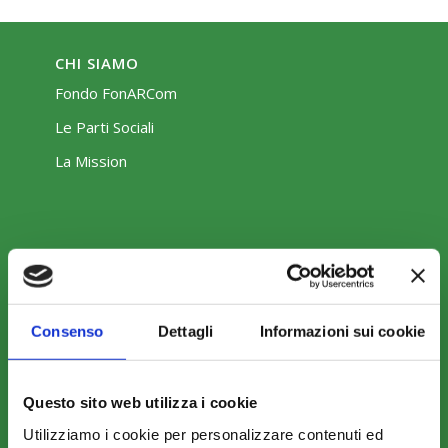
CHI SIAMO
Fondo FonARCom
Le Parti Sociali
La Mission
COSA FACCIAMO
Consenso
Dettagli
Informazioni sui cookie
Perché scegliere FonARCom
Il Funzionamento
Questo sito web utilizza i cookie
Utilizziamo i cookie per personalizzare contenuti ed