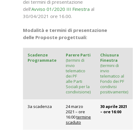
dei termini di presentazione
dell’
Avviso 01/2020 III Finestra
al
30/04/2021 ore 16.00.
Modalità e termini di presentazione
delle Proposte progettuali:
Scadenze
Parere Parti
Chiusura
Programmate
(termini di
Finestra
invio
(termini di
telematico
invio
dei PF
telematico al
alle Parti
Fondo dei PF
Sociali per la
condivisi
condivisione)
positivamente)
3a scadenza
24 marzo
3
0
a
prile
2021
2021 – ore
– ore 16:00
16:00
termine
scaduto