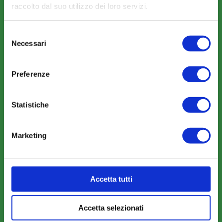
raccolto dal suo utilizzo dei loro servizi.
Selezione
Necessari
del
COMUNICAZIONI
consenso
News
Preferenze
Eventi
Rassegna Stampa
Statistiche
Sfoglia la nostra brochure
Marketing
Accetta tutti
AREA RISERVATA
Parere Parti
Accetta selezionati
Farc Interattivo