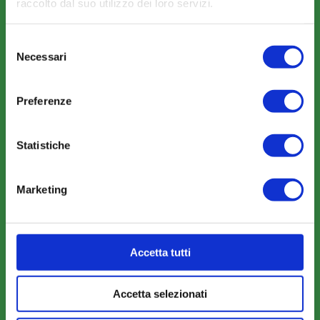
raccolto dal suo utilizzo dei loro servizi.
Selezione
Necessari
del
COMUNICAZIONI
consenso
News
Preferenze
Eventi
Rassegna Stampa
Statistiche
Sfoglia la nostra brochure
Marketing
AREA RISERVATA
Accetta tutti
Parere Parti
Accetta selezionati
Farc Interattivo