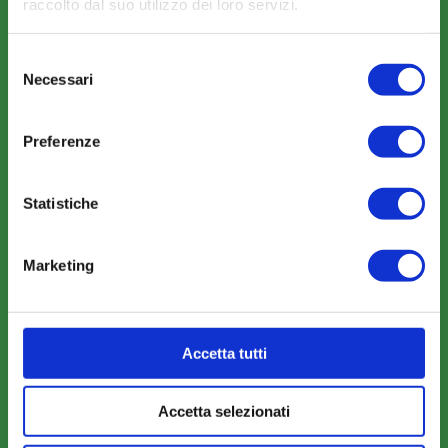
raccolto dal suo utilizzo dei loro servizi.
Selezione
Necessari
del
COMUNICAZIONI
consenso
News
Preferenze
Eventi
Rassegna Stampa
Statistiche
Sfoglia la nostra brochure
Marketing
AREA RISERVATA
Accetta tutti
Parere Parti
Accetta selezionati
Farc Interattivo