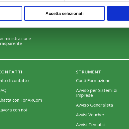
Perché scegliere FonARCom
Modalità di adesione
Accetta selezionati
Il Funzionamento
Mobilità e Portabilità
Strumenti
Amministrazione
trasparente
CONTATTI
STRUMENTI
Info di contatto
Conti Formazione
FAQ
Avviso per Sistemi di
Imprese
Chatta con FonARCom
Avviso Generalista
Lavora con noi
Avvisi Voucher
Avvisi Tematici