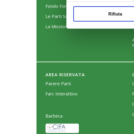
Fondo FonARCom
Rifiuta
Le Parti Sociali
La Mission
AREA RISERVATA
Parere Parti
Farc Interattivo
Bacheca