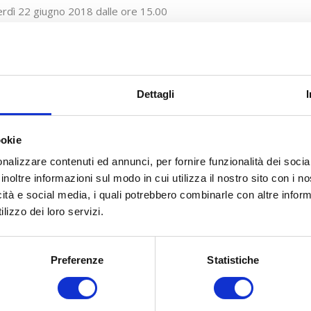
rdì 22 giugno 2018 dalle ore 15.00
gia Park Hotel, via A. Volta 1, Perugia
ndina
Dettagli
ookie
nalizzare contenuti ed annunci, per fornire funzionalità dei socia
inoltre informazioni sul modo in cui utilizza il nostro sito con i 
icità e social media, i quali potrebbero combinarle con altre inform
lizzo dei loro servizi.
Preferenze
Statistiche
COSA FACCIAMO
COME ADERIRE