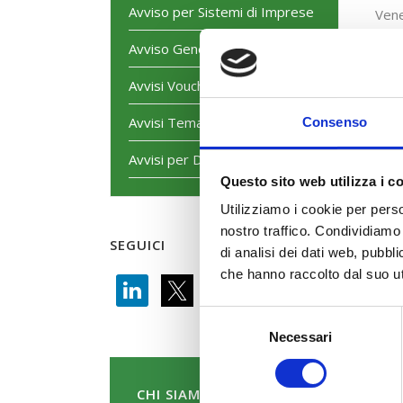
Avviso per Sistemi di Imprese
Vene
Avviso Generalista
Peru
Loca
Avvisi Voucher
Avvisi Tematici
Consenso
Avvisi per Dirigenti
Questo sito web utilizza i c
Utilizziamo i cookie per perso
nostro traffico. Condividiamo 
SEGUICI
di analisi dei dati web, pubbl
che hanno raccolto dal suo uti
Selezione
Necessari
del
consenso
CHI SIAMO