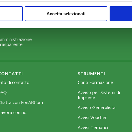
Perché scegliere FonARCom
Modalità di adesione
Accetta selezionati
Il Funzionamento
Mobilità e Portabilità
Strumenti
Amministrazione
trasparente
CONTATTI
STRUMENTI
Info di contatto
Conti Formazione
FAQ
Avviso per Sistemi di
Imprese
Chatta con FonARCom
Avviso Generalista
Lavora con noi
Avvisi Voucher
Avvisi Tematici