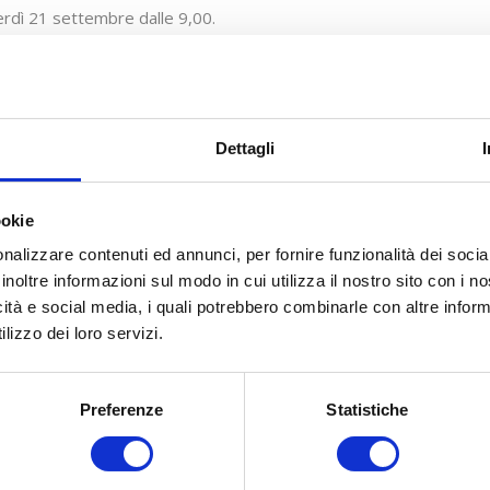
rdì 21 settembre dalle 9,00.
us Universitario di Coste Sant’Agostino, Via R. Balzarini, 1 – Te
mo Bisogni formativi imprese
Dettagli
ookie
nalizzare contenuti ed annunci, per fornire funzionalità dei socia
inoltre informazioni sul modo in cui utilizza il nostro sito con i 
icità e social media, i quali potrebbero combinarle con altre inform
lizzo dei loro servizi.
Preferenze
Statistiche
COSA FACCIAMO
COME ADERIRE