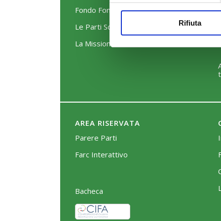
Fondo FonARCom
Rifiuta
Le Parti Sociali
La Mission
AREA RISERVATA
Parere Parti
Farc Interattivo
Bacheca