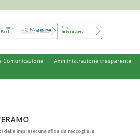
azione a
Farc
 Parti
Interattivo
a Comunicazione
Amministrazione trasparente
 TERAMO
 delle imprese: una sfida da raccogliere.