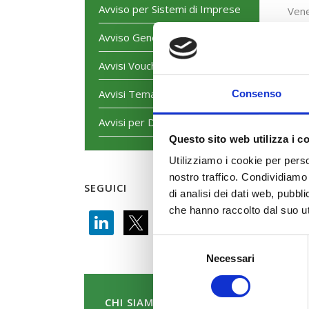
Avviso per Sistemi di Imprese
Vene
Avviso Generalista
Camp
Tera
Avvisi Voucher
Avvisi Tematici
Consenso
Avvisi per Dirigenti
Questo sito web utilizza i c
Utilizziamo i cookie per perso
nostro traffico. Condividiamo 
SEGUICI
di analisi dei dati web, pubbl
che hanno raccolto dal suo uti
Selezione
Necessari
del
consenso
CHI SIAMO