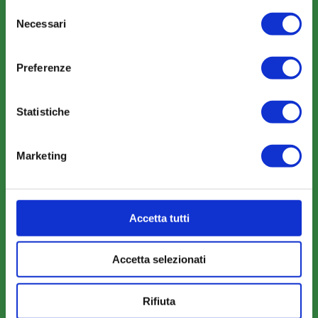
COMUNICAZIONI
Selezione
News
Necessari
del
consenso
Eventi
Preferenze
Rassegna Stampa
Sfoglia la nostra brochure
Statistiche
Marketing
AREA RISERVATA
Parere Parti
Accetta tutti
Farc Interattivo
Accetta selezionati
Bacheca
Rifiuta