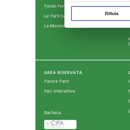
Fondo FonARCom
Rifiuta
Le Parti Sociali
La Mission
AREA RISERVATA
Parere Parti
Farc Interattivo
Bacheca