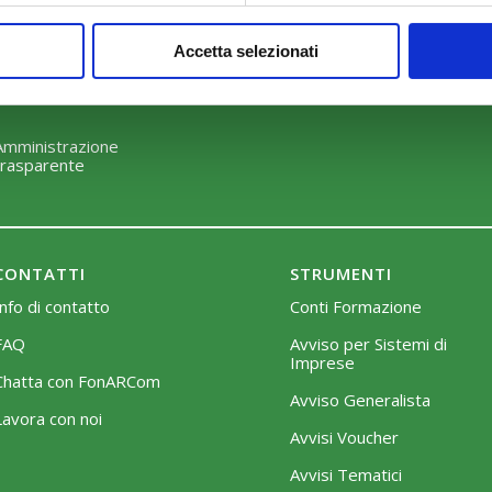
Perché scegliere FonARCom
Modalità di adesione
Accetta selezionati
Il Funzionamento
Mobilità e Portabilità
Strumenti
Amministrazione
trasparente
CONTATTI
STRUMENTI
Info di contatto
Conti Formazione
FAQ
Avviso per Sistemi di
Imprese
Chatta con FonARCom
Avviso Generalista
Lavora con noi
Avvisi Voucher
Avvisi Tematici