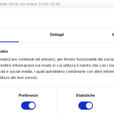
prile 2019, con orario 15,30-19,30
 Convegni Banco di Sardegna
e Bonaria, 80 – Cagliari
nzioni Agevolate Strumenti Formazione Cagliari
Dettagli
ookie
nalizzare contenuti ed annunci, per fornire funzionalità dei socia
inoltre informazioni sul modo in cui utilizza il nostro sito con i 
icità e social media, i quali potrebbero combinarle con altre inform
lizzo dei loro servizi.
Preferenze
Statistiche
COSA FACCIAMO
COME ADERIRE