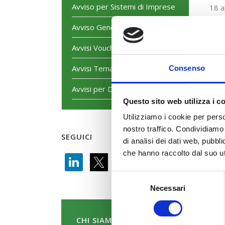
Avviso per Sistemi di Imprese
18 a
Sala
Avviso Generalista
Vial
Assu
Avvisi Voucher
Avvisi Tematici
Consenso
Avvisi per Dirigenti
Questo sito web utilizza i c
Utilizziamo i cookie per perso
nostro traffico. Condividiamo 
SEGUICI
di analisi dei dati web, pubbl
che hanno raccolto dal suo uti
Selezione
Necessari
del
consenso
CHI SIAMO