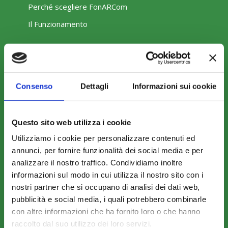
Perché scegliere FonARCom
Il Funzionamento
Amministrazione trasparente
Consenso
Dettagli
Informazioni sui cookie
Questo sito web utilizza i cookie
Utilizziamo i cookie per personalizzare contenuti ed
COME ADERIRE
annunci, per fornire funzionalità dei social media e per
Modalità di adesione
analizzare il nostro traffico. Condividiamo inoltre
Mobilità e Portabilità
informazioni sul modo in cui utilizza il nostro sito con i
nostri partner che si occupano di analisi dei dati web,
Strumenti
pubblicità e social media, i quali potrebbero combinarle
con altre informazioni che ha fornito loro o che hanno
raccolto dal suo utilizzo dei loro servizi.