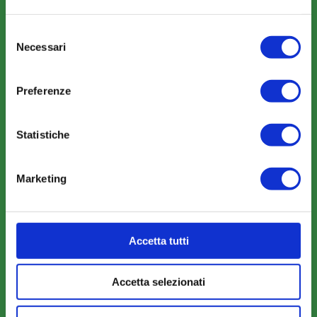
Selezione
Necessari
COMUNICAZIONI
del
consenso
News
Preferenze
Eventi
Rassegna Stampa
Statistiche
Sfoglia la nostra brochure
Marketing
AREA RISERVATA
Accetta tutti
Parere Parti
Farc Interattivo
Accetta selezionati