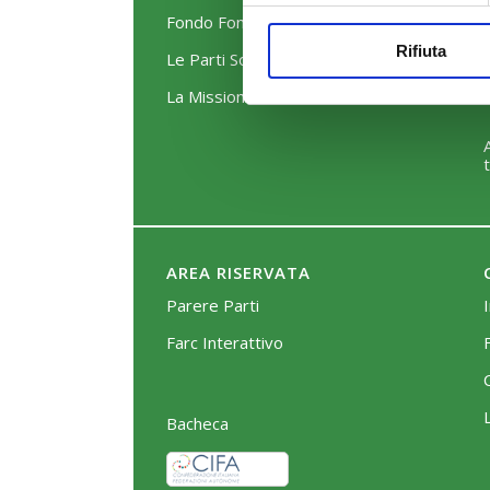
Fondo FonARCom
Rifiuta
Le Parti Sociali
La Mission
AREA RISERVATA
Parere Parti
Farc Interattivo
Bacheca