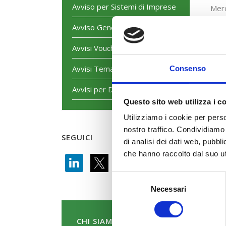
Avviso per Sistemi di Imprese
Merc
Avviso Generalista
Sala
Loca
Avvisi Voucher
Avvisi Tematici
Consenso
Avvisi per Dirigenti
Questo sito web utilizza i c
Utilizziamo i cookie per perso
nostro traffico. Condividiamo 
SEGUICI
di analisi dei dati web, pubbl
che hanno raccolto dal suo uti
Selezione
Necessari
del
consenso
CHI SIAMO