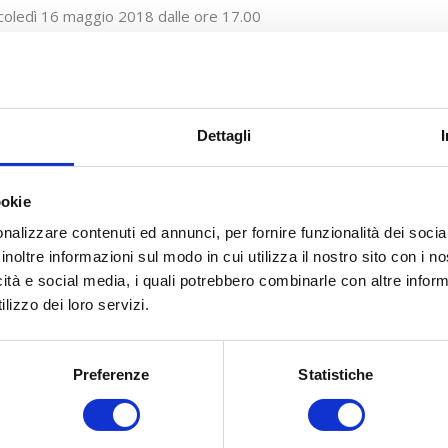
oledì 16 maggio 2018 dalle ore 17.00
 del Parlamentino INAIL, via IV Novembre 144, Roma
ndina
Dettagli
ookie
nalizzare contenuti ed annunci, per fornire funzionalità dei socia
inoltre informazioni sul modo in cui utilizza il nostro sito con i 
icità e social media, i quali potrebbero combinarle con altre inform
lizzo dei loro servizi.
Preferenze
Statistiche
COSA FACCIAMO
COME ADERIRE