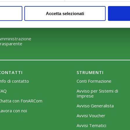
Perché scegliere FonARCom
Modalità di adesione
Accetta selezionati
Il Funzionamento
Mobilità e Portabilità
Strumenti
Amministrazione
trasparente
CONTATTI
STRUMENTI
Info di contatto
Conti Formazione
FAQ
Avviso per Sistemi di
Imprese
Chatta con FonARCom
Avviso Generalista
Lavora con noi
Avvisi Voucher
Avvisi Tematici