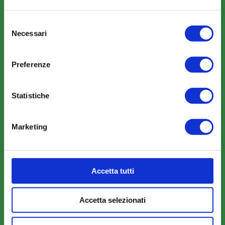
Selezione
Necessari
COMUNICAZIONI
del
consenso
News
Preferenze
Eventi
Rassegna Stampa
Statistiche
Sfoglia la nostra brochure
Marketing
AREA RISERVATA
Accetta tutti
Parere Parti
Farc Interattivo
Accetta selezionati