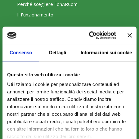
Perché scegliere FonARCom
Il Funzionamento
Amministrazione trasparente
Consenso
Dettagli
Informazioni sui cookie
Questo sito web utilizza i cookie
Utilizziamo i cookie per personalizzare contenuti ed
COME ADERIRE
annunci, per fornire funzionalità dei social media e per
Modalità di adesione
analizzare il nostro traffico. Condividiamo inoltre
Mobilità e Portabilità
informazioni sul modo in cui utilizza il nostro sito con i
nostri partner che si occupano di analisi dei dati web,
Strumenti
pubblicità e social media, i quali potrebbero combinarle
con altre informazioni che ha fornito loro o che hanno
raccolto dal suo utilizzo dei loro servizi.