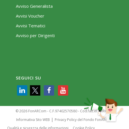
Avviso Generalista
Avvisi Voucher
Avvisi Tematici
Avviso per Dirigenti
SEGUICI SU
© 2026 FonARCom - C.F.97402570580 - Cod.fatt.el. KRRH6B9
|
Informativa Sito WEB
Privacy Policy del Fondo FonARCom
Qualità e sicurezza delle informazioni
Cookie Policy