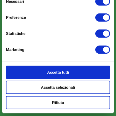
Necessari
del
Eventi
consenso
Rassegna Stampa
Preferenze
Sfoglia la nostra brochure
Statistiche
Marketing
AREA RISERVATA
Parere Parti
Farc Interattivo
Accetta tutti
Accetta selezionati
Bacheca
Rifiuta