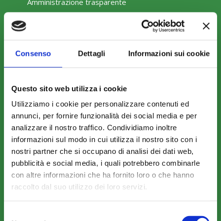
Amministrazione trasparente
Consenso
Dettagli
Informazioni sui cookie
COME ADERIRE
Questo sito web utilizza i cookie
Modalità di adesione
Utilizziamo i cookie per personalizzare contenuti ed
Mobilità e Portabilità
annunci, per fornire funzionalità dei social media e per
Strumenti
analizzare il nostro traffico. Condividiamo inoltre
informazioni sul modo in cui utilizza il nostro sito con i
nostri partner che si occupano di analisi dei dati web,
pubblicità e social media, i quali potrebbero combinarle
con altre informazioni che ha fornito loro o che hanno
raccolto dal suo utilizzo dei loro servizi.
COMUNICAZIONI
News
Selezione