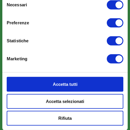
News
Necessari
del
Eventi
consenso
Rassegna Stampa
Preferenze
Sfoglia la nostra brochure
Statistiche
Marketing
AREA RISERVATA
Parere Parti
Farc Interattivo
Accetta tutti
Accetta selezionati
Bacheca
Rifiuta